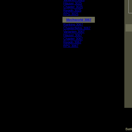
Häuser 3025
Chapter 3025
Regeln 3025
RPG 3025
Mechworld 3067
Ranking 3067
Chapterfights 3067
Varianten 3067
Häuser 3067
Chapter 3067
Regeln 3067
RPG 3067
Batt