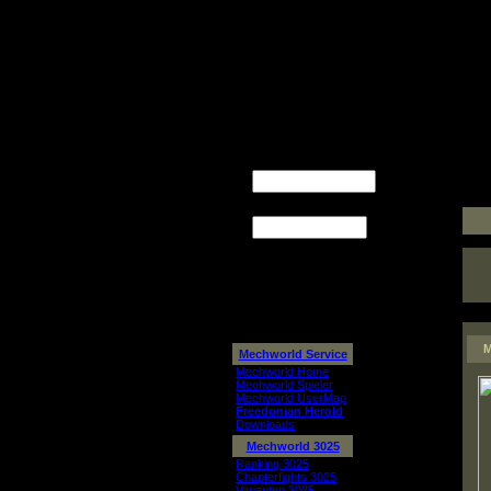
M
Mechworld Service
Mechworld Home
Mechworld Spieler
Mechworld UserMap
Freedonian Herold
Downloads
Mechworld 3025
Ranking 3025
Chapterfights 3025
Varianten 3025