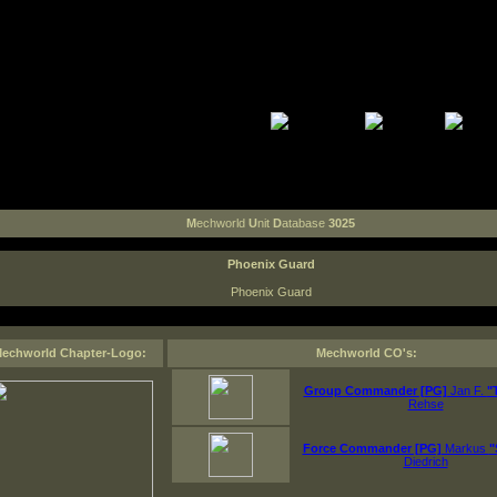
M
echworld
U
nit
D
atabase
3025
Phoenix Guard
Phoenix Guard
echworld Chapter-Logo:
Mechworld CO's:
Group Commander [PG]
Jan F.
"
Rehse
Force Commander [PG]
Markus
"
Diedrich