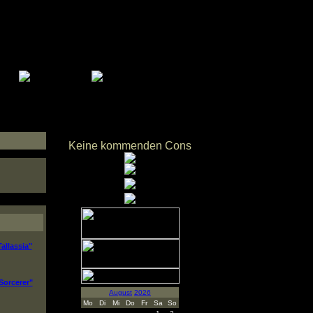
Keine kommenden Cons
Tallassia"
Sorcerer"
August
2026
Mo
Di
Mi
Do
Fr
Sa
So