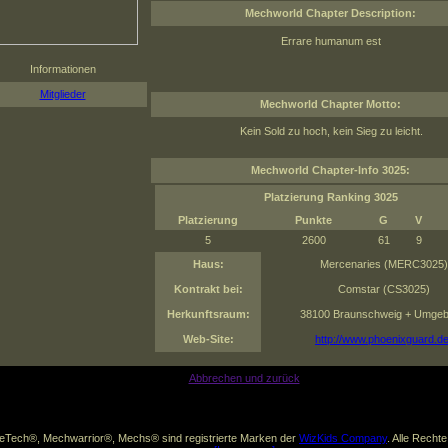
Mechworld Chapter Description:
Errare humanum est
Informationen
Mitglieder
Mechworld Chapter Motto:
Kein Sold zu hoch, kein Sieg zu leicht.
Mechworld Chapter-Info 3025:
Platzierung Ranking 3025
Platzierung
Punkte
G
V
5
2600
61
9
Haus:
Mercenaries (MERC3025)
Kontrakt bei:
Comstar (CS3025)
Herkunftsraum:
38100 Braunschweig + Umge
Web-Site:
http://www.phoenixguard.d
Abbrechen und zurück
leTech®, Mechwarrior®, Mechs® sind registrierte Marken der
WizKids Company
. Alle Recht