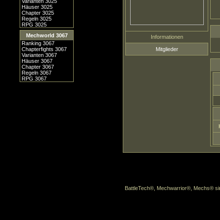
Varianten 3025
Häuser 3025
Chapter 3025
Regeln 3025
RPG 3025
Mechworld 3067
Informationen
Ranking 3067
Chapterfights 3067
Mitglieder
Varianten 3067
Häuser 3067
Chapter 3067
Regeln 3067
RPG 3067
BattleTech®, Mechwarrior®, Mechs® sin