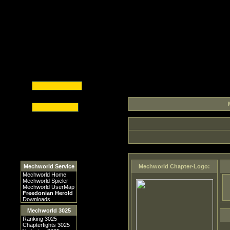
Mechworld Service
Mechworld Chapter-Logo:
Mechworld Home
Mechworld Spieler
Mechworld UserMap
Freedonian Herold
Downloads
Mechworld 3025
Ranking 3025
Chapterfights 3025